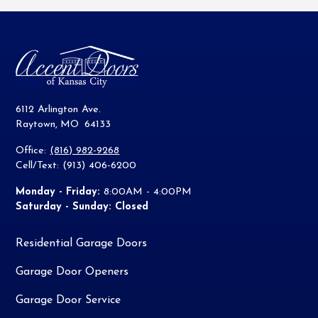
6112 Arlington Ave.
Raytown
,
MO
64133
Office:
(816) 982-9268
Cell/Text: (913) 406-6200
Monday - Friday:
8:00AM - 4:00PM
Saturday - Sunday: Closed
Residential Garage Doors
Garage Door Openers
Garage Door Service